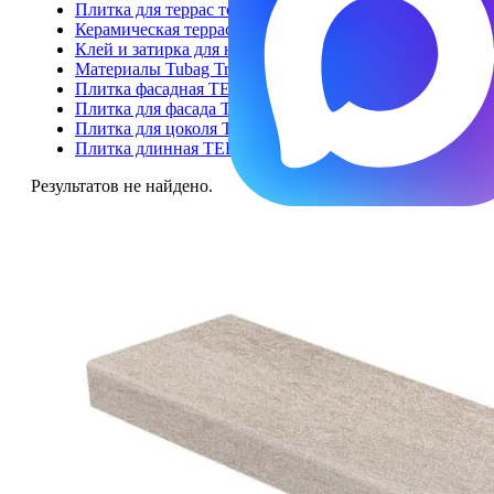
Плитка для террас толщина 20 мм
Керамическая террасная доска
Клей и затирка для напольной плитки и ступеней
Материалы Tubag Trass для укладки керамогранита 2 с
Плитка фасадная TERRA Collection
Плитка для фасада TERRAMIG
Плитка для цоколя TERRABIG
Плитка длинная TERRALONG
Результатов не найдено.