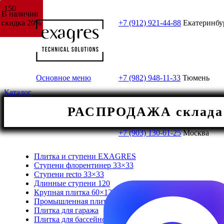
В наличии
В наличии
+7 (912) 921-44-88
Екатеринбу
скидка 20%
скидка 20%
Основное меню
+7 (982) 948-11-33
Тюмень
Каталог
РАСПРОДАЖА склада! 
+7 (903) 130-61-25
Москва
Плитка и ступени EXAGRES
Ступени флорентинер 33×33
Ступени recto 33×33
Длинные ступени 120
Крупная плитка 60×120/120×120
Промышленная плитка
Плитка для гаража
Плитка для бассейнов