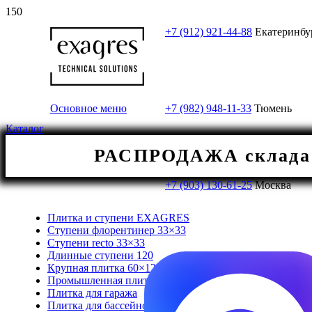
+7 (912) 921-44-88
Екатеринбу
Основное меню
+7 (982) 948-11-33
Тюмень
Каталог
РАСПРОДАЖА склада! 
+7 (903) 130-61-25
Москва
Плитка и ступени EXAGRES
Ступени флорентинер 33×33
Ступени recto 33×33
Длинные ступени 120
Крупная плитка 60×120/120×120
Промышленная плитка
Плитка для гаража
Плитка для бассейнов