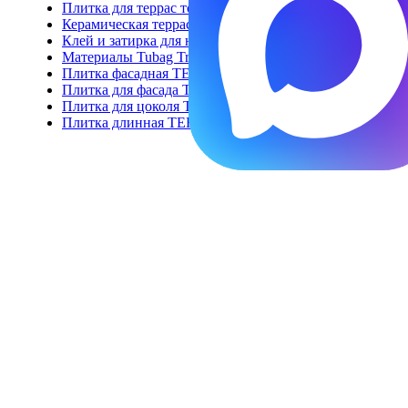
Плитка для террас толщина 20 мм
Керамическая террасная доска
Клей и затирка для напольной плитки и ступеней
Материалы Tubag Trass для укладки керамогранита 2 с
Плитка фасадная TERRA Collection
Плитка для фасада TERRAMIG
Плитка для цоколя TERRABIG
Плитка длинная TERRALONG