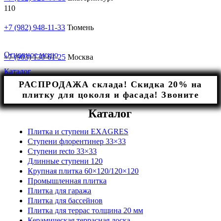
+7 (982) 948-11-33
Тюмень
Основное меню
+7 (903) 130-61-25
Москва
Каталог
РАСПРОДАЖА склада! Скидка 20% на
плитку для цоколя и фасада! Звоните
Каталог
Плитка и ступени EXAGRES
Ступени флорентинер 33×33
Ступени recto 33×33
Длинные ступени 120
Крупная плитка 60×120/120×120
Промышленная плитка
Плитка для гаража
Плитка для бассейнов
Плитка для террас толщина 20 мм
Керамическая террасная доска