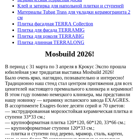
Клей и затирка для напольной плитки и ступеней
Материалы Tubag Trass для укладки керамогранита 2
см
Плитка фасадная TERRA Collection
Плитка для фасада TERRAMIG
Плитка для цоколя TERRABIG
Плитка длинная TERRALONG
Mosbuild 2026!
В период с 31 марта по 3 апреля в Крокус Экспо прошла
юбилейная уже тридцатая выставка Mosbuild 2026!
Было очень ярко, наглядно, познавательно и интересно!
Традиционно наш стенд стал центром притяжения для всех
ценителей настоящего премиального клинкера и керамики!
В этом году помимо немецкого клинкера, мы представили
нашу новинку — керамику испанского завода EXAGRES.
В ассортименте Exagres более десяти серий и 70 цветов:
— экструдированная морозостойкая керамическая плитка и
ступени 33*33 см.;
— ⁠крупноформатная плитка 120*120, 60*120, 33*66 см.;
— ⁠крупноформатные ступени 120*33 см.;
— ⁠плитка и ступени под дерево, мрамор, сталь, картен,