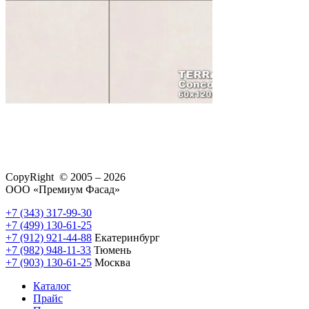
CopyRight © 2005 – 2026
ООО «Премиум Фасад»
+7 (343) 317-99-30
+7 (499) 130-61-25
+7 (912) 921-44-88
Екатеринбург
+7 (982) 948-11-33
Тюмень
+7 (903) 130-61-25
Москва
Каталог
Прайс