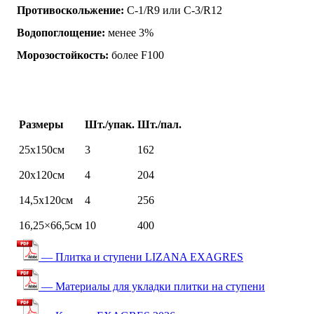
Противоскольжение:
C-1/R9 или C-3/R12
Водопоглощение:
менее 3%
Морозостойкость:
более F100
Размеры
Шт./упак.
Шт./пал.
25х150см
3
162
20х120см
4
204
14,5х120см
4
256
16,25×66,5см
10
400
— Плитка и ступени LIZANA EXAGRES
— Материалы для укладки плитки на ступени