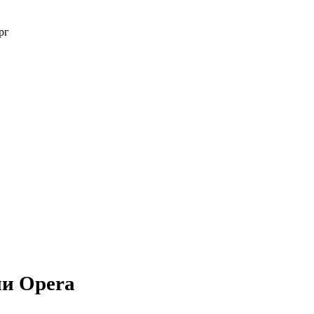
рг
и Opera