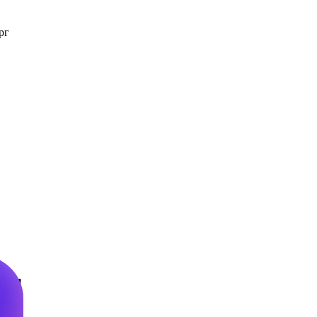
рг
and