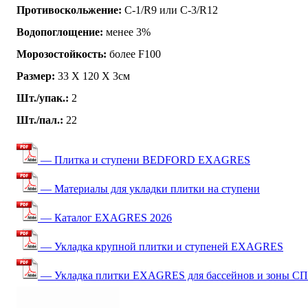
Противоскольжение:
C-1/R9 или C-3/R12
Водопоглощение:
менее 3%
Морозостойкость:
более F100
Размер:
33 Х 120 Х 3см
Шт./упак.:
2
Шт./пал.:
22
— Плитка и ступени BEDFORD EXAGRES
— Материалы для укладки плитки на ступени
— Каталог EXAGRES 2026
— Укладка крупной плитки и ступеней EXAGRES
— Укладка плитки EXAGRES для бассейнов и зоны С