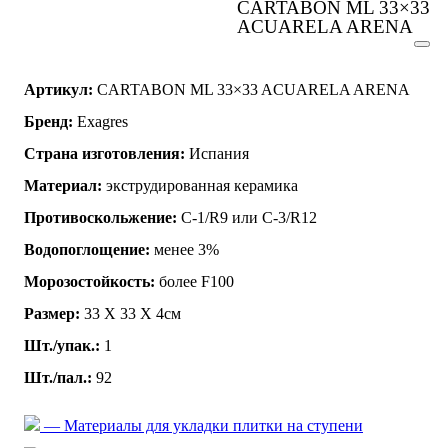
CARTABON ML 33×33
ACUARELA ARENA
Артикул:
CARTABON ML 33×33 ACUARELA ARENA
Бренд:
Exagres
Страна изготовления:
Испания
Материал:
экструдированная керамика
Противоскольжение:
C-1/R9 или C-3/R12
Водопоглощение:
менее 3%
Морозостойкость:
более F100
Размер:
33 Х 33 Х 4см
Шт./упак.:
1
Шт./пал.:
92
— Материалы для укладки плитки на ступени