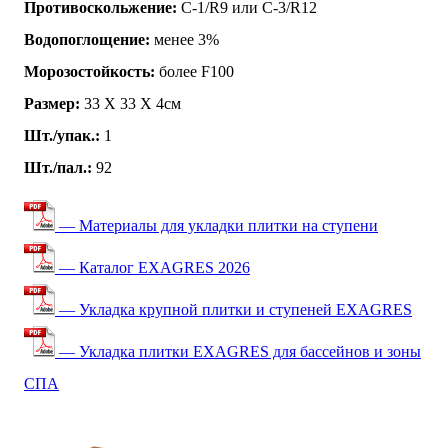
Противоскольжение:
C-1/R9 или C-3/R12
Водопоглощение:
менее 3%
Морозостойкость:
более F100
Размер:
33 Х 33 Х 4см
Шт./упак.:
1
Шт./пал.:
92
— Материалы для укладки плитки на ступени
— Каталог EXAGRES 2026
— Укладка крупной плитки и ступеней EXAGRES
— Укладка плитки EXAGRES для бассейнов и зоны
СПА