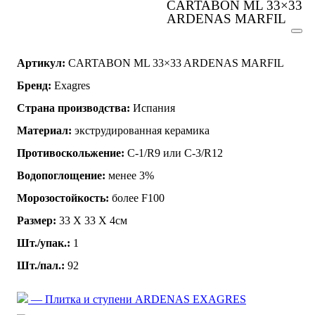
CARTABON ML 33×33
ARDENAS MARFIL
Артикул:
CARTABON ML 33×33 ARDENAS MARFIL
Бренд:
Exagres
Страна производства:
Испания
Материал:
экструдированная керамика
Противоскольжение:
C-1/R9 или C-3/R12
Водопоглощение:
менее 3%
Морозостойкость:
более F100
Размер:
33 Х 33 Х 4см
Шт./упак.:
1
Шт./пал.:
92
— Плитка и ступени ARDENAS EXAGRES