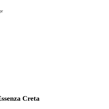
рг
ssenza Creta