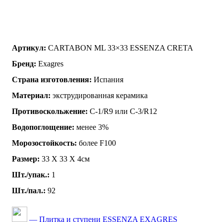
Артикул:
CARTABON ML 33×33 ESSENZA CRETA
Бренд:
Exagres
Страна изготовления:
Испания
Материал:
экструдированная керамика
Противоскольжение:
C-1/R9 или C-3/R12
Водопоглощение:
менее 3%
Морозостойкость:
более F100
Размер:
33 Х 33 Х 4см
Шт./упак.:
1
Шт./пал.:
92
— Плитка и ступени ESSENZA EXAGRES