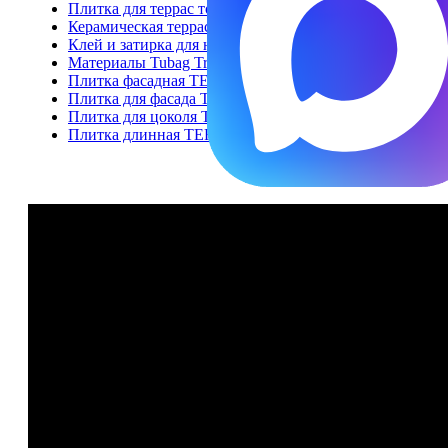
Плитка для террас толщина 20 мм
Керамическая террасная доска
Клей и затирка для напольной плитки и ступеней
Материалы Tubag Trass для укладки керамогранита 2 с
Плитка фасадная TERRA Collection
Плитка для фасада TERRAMIG
Плитка для цоколя TERRABIG
Плитка длинная TERRALONG