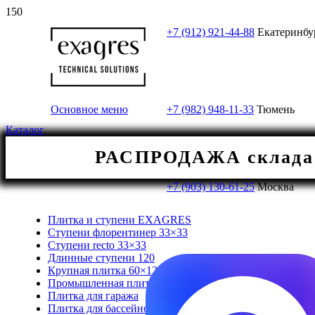
+7 (912) 921-44-88
Екатеринбу
Основное меню
+7 (982) 948-11-33
Тюмень
Каталог
РАСПРОДАЖА склада! 
+7 (903) 130-61-25
Москва
Плитка и ступени EXAGRES
Ступени флорентинер 33×33
Ступени recto 33×33
Длинные ступени 120
Крупная плитка 60×120/120×120
Промышленная плитка
Плитка для гаража
Плитка для бассейнов