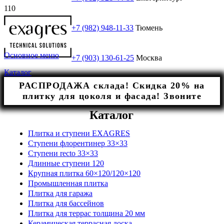
+7 (982) 948-11-33
Тюмень
Основное меню
+7 (903) 130-61-25
Москва
Каталог
РАСПРОДАЖА склада! Скидка 20% на
плитку для цоколя и фасада! Звоните
Каталог
Плитка и ступени EXAGRES
Ступени флорентинер 33×33
Ступени recto 33×33
Длинные ступени 120
Крупная плитка 60×120/120×120
Промышленная плитка
Плитка для гаража
Плитка для бассейнов
Плитка для террас толщина 20 мм
Керамическая террасная доска