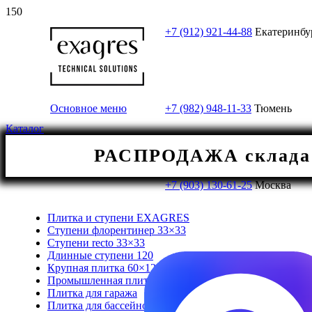
+7 (912) 921-44-88
Екатеринбу
Основное меню
+7 (982) 948-11-33
Тюмень
Каталог
РАСПРОДАЖА склада! 
+7 (903) 130-61-25
Москва
Плитка и ступени EXAGRES
Ступени флорентинер 33×33
Ступени recto 33×33
Длинные ступени 120
Крупная плитка 60×120/120×120
Промышленная плитка
Плитка для гаража
Плитка для бассейнов