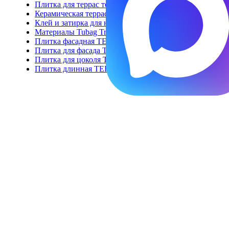
Плитка для террас толщина 20 мм
Керамическая террасная доска
Клей и затирка для напольной плитки и ступеней
Материалы Tubag Trass для укладки керамогранита 2 с
Плитка фасадная TERRA Collection
Плитка для фасада TERRAMIG
Плитка для цоколя TERRABIG
Плитка длинная TERRALONG