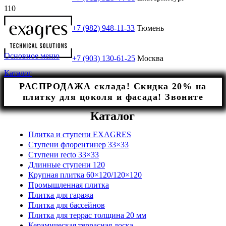
+7 (982) 948-11-33
Тюмень
Основное меню
+7 (903) 130-61-25
Москва
Каталог
РАСПРОДАЖА склада! Скидка 20% на
плитку для цоколя и фасада! Звоните
Каталог
Плитка и ступени EXAGRES
Ступени флорентинер 33×33
Ступени recto 33×33
Длинные ступени 120
Крупная плитка 60×120/120×120
Промышленная плитка
Плитка для гаража
Плитка для бассейнов
Плитка для террас толщина 20 мм
Керамическая террасная доска