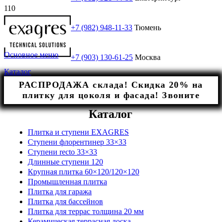
+7 (982) 948-11-33
Тюмень
Основное меню
+7 (903) 130-61-25
Москва
Каталог
РАСПРОДАЖА склада! Скидка 20% на
плитку для цоколя и фасада! Звоните
Каталог
Плитка и ступени EXAGRES
Ступени флорентинер 33×33
Ступени recto 33×33
Длинные ступени 120
Крупная плитка 60×120/120×120
Промышленная плитка
Плитка для гаража
Плитка для бассейнов
Плитка для террас толщина 20 мм
Керамическая террасная доска