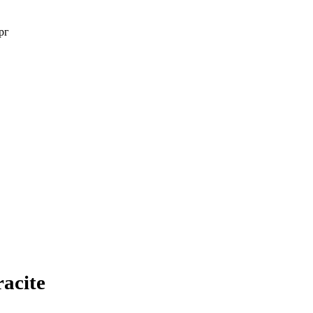
рг
acite