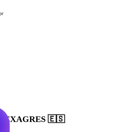
рг
NA EXAGRES 🇪🇸