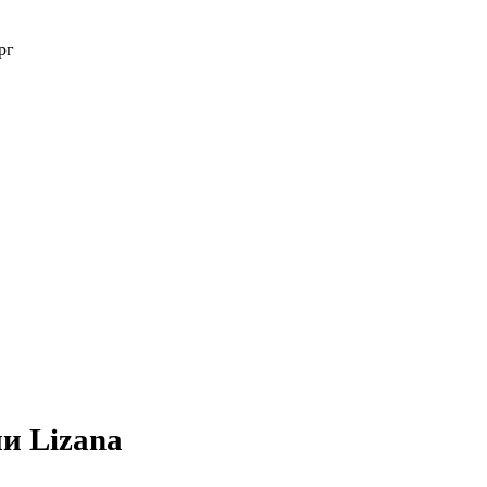
рг
и Lizana