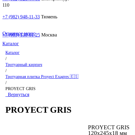
+7 (982) 948-11-33
Тюмень
Основное меню
+7 (903) 130-61-25
Москва
Каталог
Каталог
/
Тротуарный кирпич
/
Тротуарная плитка Proyect Exagres 🇪🇸
/
PROYECT GRIS
Вернуться
PROYECT GRIS
PROYECT GRIS
120x245x18 мм