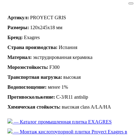
Артикул:
PROYECT GRIS
Размеры:
120x245x18 мм
Бренд:
Exagres
Страна производства:
Испания
Материал:
экструдированная керамика
Морозостойкость:
F300
Транспортная нагрузка:
высокая
Водопоглощение:
менее 1%
Противоскольжение:
C-3/R11 antislip
Химическая стойкость:
высокая class A/LA/HA
— Каталог промышленная плитка EXAGRES
— Монтаж кислотоупорной плитки Proyect Exagres в