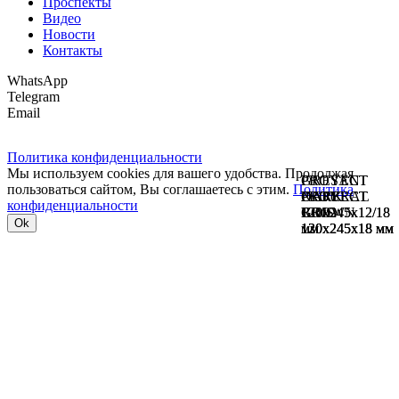
Проспекты
Видео
Новости
Контакты
WhatsApp
Telegram
Email
Политика конфиденциальности
Мы используем cookies для вашего удобства. Продолжая
PROYECT
PROYECT
GRESAN
пользоваться сайтом, Вы соглашаетесь с этим.
Политика
NATURAL
PROYECT
OCRE
PROYECT
DARK
конфиденциальности
120x245x12/18
GRIS
120x245x12/18
ROJO
BROWN
Ok
мм
120x245x18 мм
мм
120x245x18 мм
120x245x18 мм