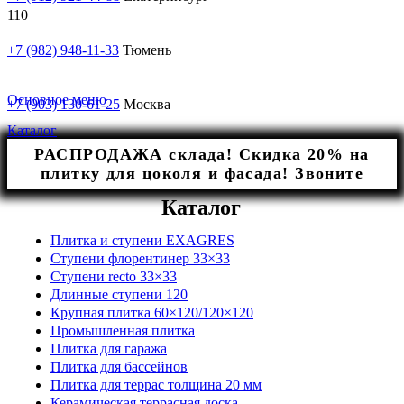
+7 (982) 948-11-33
Тюмень
Основное меню
+7 (903) 130-61-25
Москва
Каталог
РАСПРОДАЖА склада! Скидка 20% на
плитку для цоколя и фасада! Звоните
Каталог
Плитка и ступени EXAGRES
Ступени флорентинер 33×33
Ступени recto 33×33
Длинные ступени 120
Крупная плитка 60×120/120×120
Промышленная плитка
Плитка для гаража
Плитка для бассейнов
Плитка для террас толщина 20 мм
Керамическая террасная доска