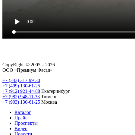
CopyRight © 2005 – 2026
ООО «Премиум Фасад»
+7 (343) 317-99-30
+7 (499) 130-61-25
+7 (912) 921-44-88
Екатеринбург
+7 (982) 948-11-33
Тюмень
+7 (903) 130-61-25
Москва
Каталог
Прайс
Проспекты
Видео
Новости