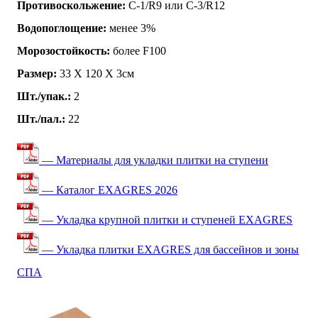
Противоскольжение:
C-1/R9 или C-3/R12
Водопоглощение:
менее 3%
Морозостойкость:
более F100
Размер:
33 Х 120 Х 3см
Шт./упак.:
2
Шт./пал.:
22
— Материалы для укладки плитки на ступени
— Каталог EXAGRES 2026
— Укладка крупной плитки и ступеней EXAGRES
— Укладка плитки EXAGRES для бассейнов и зоны
СПА