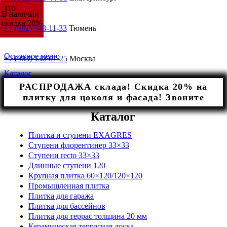
В наличии
В наличии
В наличии
В наличии
В наличии
В наличии
В наличии
В наличии
скидка 20%
скидка 20%
скидка 20%
скидка 20%
скидка 20%
скидка 20%
скидка 20%
скидка 20%
+7 (982) 948-11-33
Тюмень
Основное меню
+7 (903) 130-61-25
Москва
Каталог
РАСПРОДАЖА склада! Скидка 20% на
плитку для цоколя и фасада! Звоните
Каталог
Плитка и ступени EXAGRES
Ступени флорентинер 33×33
Ступени recto 33×33
Длинные ступени 120
Крупная плитка 60×120/120×120
Промышленная плитка
Плитка для гаража
Плитка для бассейнов
Плитка для террас толщина 20 мм
Керамическая террасная доска