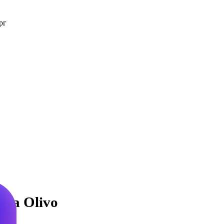
рг
ana Olivo