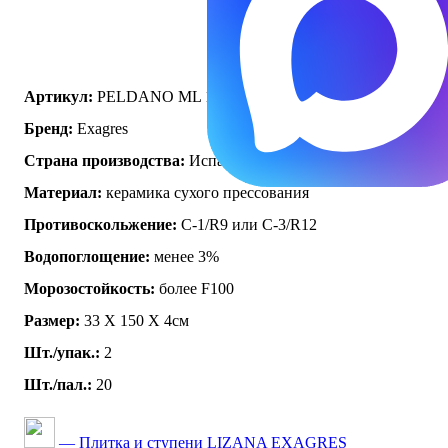
Артикул:
PELDANO ML 150 LIZANA OLIVO
Бренд:
Exagres
Страна производства:
Испания
Материал:
керамика сухого прессования
Противоскольжение:
C-1/R9 или C-3/R12
Водопоглощение:
менее 3%
Морозостойкость:
более F100
Размер:
33 Х 150 Х 4см
Шт./упак.:
2
Шт./пал.:
20
— Плитка и ступени LIZANA EXAGRES