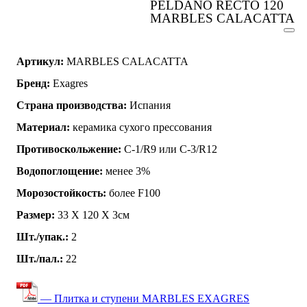
PELDANO RECTO 120
MARBLES CALACATTA
Артикул:
MARBLES CALACATTA
Бренд:
Exagres
Страна производства:
Испания
Материал:
керамика сухого прессования
Противоскольжение:
C-1/R9 или C-3/R12
Водопоглощение:
менее 3%
Морозостойкость:
более F100
Размер:
33 Х 120 Х 3см
Шт./упак.:
2
Шт./пал.:
22
— Плитка и ступени MARBLES EXAGRES