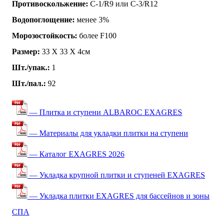
Противоскольжение:
C-1/R9 или C-3/R12
Водопоглощение:
менее 3%
Морозостойкость:
более F100
Размер:
33 Х 33 Х 4см
Шт./упак.:
1
Шт./пал.:
92
— Плитка и ступени ALBAROC EXAGRES
— Материалы для укладки плитки на ступени
— Каталог EXAGRES 2026
— Укладка крупной плитки и ступеней EXAGRES
— Укладка плитки EXAGRES для бассейнов и зоны
СПА