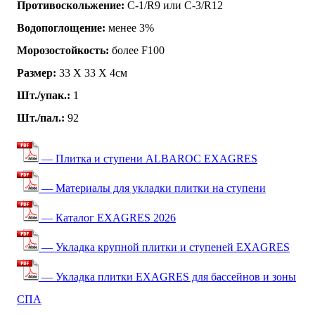
Противоскольжение:
C-1/R9 или C-3/R12
Водопоглощение:
менее 3%
Морозостойкость:
более F100
Размер:
33 Х 33 Х 4см
Шт./упак.:
1
Шт./пал.:
92
— Плитка и ступени ALBAROC EXAGRES
— Материалы для укладки плитки на ступени
— Каталог EXAGRES 2026
— Укладка крупной плитки и ступеней EXAGRES
— Укладка плитки EXAGRES для бассейнов и зоны
СПА