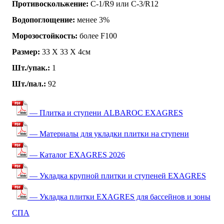
Противоскольжение:
C-1/R9 или C-3/R12
Водопоглощение:
менее 3%
Морозостойкость:
более F100
Размер:
33 Х 33 Х 4см
Шт./упак.:
1
Шт./пал.:
92
— Плитка и ступени ALBAROC EXAGRES
— Материалы для укладки плитки на ступени
— Каталог EXAGRES 2026
— Укладка крупной плитки и ступеней EXAGRES
— Укладка плитки EXAGRES для бассейнов и зоны
СПА