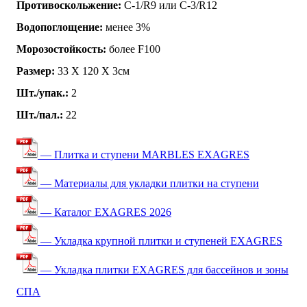
Противоскольжение:
C-1/R9 или C-3/R12
Водопоглощение:
менее 3%
Морозостойкость:
более F100
Размер:
33 Х 120 Х 3см
Шт./упак.:
2
Шт./пал.:
22
— Плитка и ступени MARBLES EXAGRES
— Материалы для укладки плитки на ступени
— Каталог EXAGRES 2026
— Укладка крупной плитки и ступеней EXAGRES
— Укладка плитки EXAGRES для бассейнов и зоны
СПА