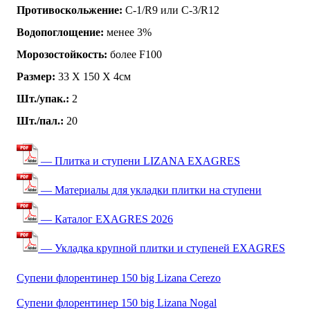
Противоскольжение:
C-1/R9 или C-3/R12
Водопоглощение:
менее 3%
Морозостойкость:
более F100
Размер:
33 Х 150 Х 4см
Шт./упак.:
2
Шт./пал.:
20
— Плитка и ступени LIZANA EXAGRES
— Материалы для укладки плитки на ступени
— Каталог EXAGRES 2026
— Укладка крупной плитки и ступеней EXAGRES
Супени флорентинер 150 big Lizana Cerezo
Супени флорентинер 150 big Lizana Nogal