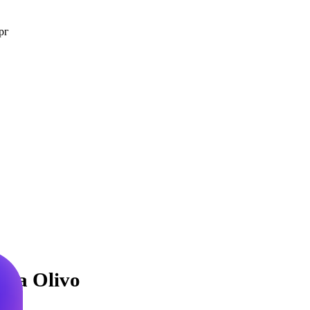
рг
ana Olivo