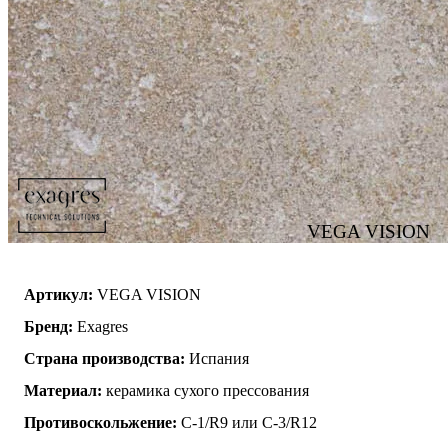
VEGA VISION
Артикул:
VEGA VISION
Бренд:
Exagres
Страна производства:
Испания
Материал:
керамика сухого прессования
Противоскольжение:
C-1/R9 или C-3/R12